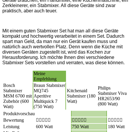
Geräte brauchen, ein Handmixer, eine Küchenmaschine, ein
Zerkleinerer, ein Stabmixer.
All diese Geräte sind zwar
praktisch, aber auch teuer.
Mit einem guten Stabmixer Set hat man all diese Geräte
kompakt und hochwertig verarbeitet in einem Set. Dadurch
spart man Geld, da man nur ein Gerät kaufen muss und
natürlich auch wertvollen Platz. Denn wenn die Küche mit
diversen Geräten zugestellt ist, wird das Kochen zur
Herausforderung. Ich möchte Ihnen drei verschiedene
Stabmixer Sets vorstellen und verraten, was diese können.
Meine
Empfehlung
Bosch
Braun Stabmixer
Philips
Stabmixer
MQ745
Kitchenaid
Stabmixer Viva
MSM 6700 mit
Aperitive
Stabmixer (180
HR2653/90
Zubehör (600
Multiquick 7
Watt)
(800 Watt)
Watt)
(750 Watt)
Produktvorschau
Bewertung
Leistung
600 Watt
750 Watt
180 Watt