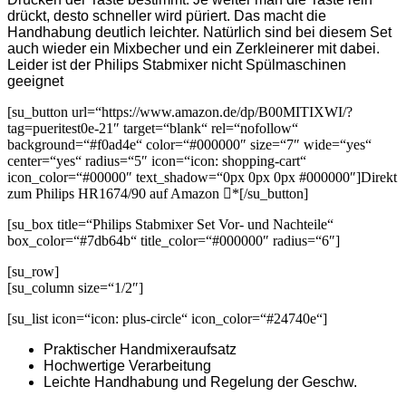
drückt, desto schneller wird püriert. Das macht die
Handhabung deutlich leichter. Natürlich sind bei diesem Set
auch wieder ein Mixbecher und ein Zerkleinerer mit dabei.
Leider ist der Philips Stabmixer nicht Spülmaschinen
geeignet
[su_button url=“https://www.amazon.de/dp/B00MITIXWI/?
tag=pueritest0e-21″ target=“blank“ rel=“nofollow“
background=“#f0ad4e“ color=“#000000″ size=“7″ wide=“yes“
center=“yes“ radius=“5″ icon=“icon: shopping-cart“
icon_color=“#00000″ text_shadow=“0px 0px 0px #000000″]Direkt
zum Philips HR1674/90 auf Amazon
*[/su_button]
[su_box title=“Philips Stabmixer Set Vor- und Nachteile“
box_color=“#7db64b“ title_color=“#000000″ radius=“6″]
[su_row]
[su_column size=“1/2″]
[su_list icon=“icon: plus-circle“ icon_color=“#24740e“]
Praktischer Handmixeraufsatz
Hochwertige Verarbeitung
Leichte Handhabung und Regelung der Geschw.