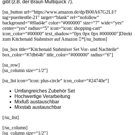
gibt (z.B. der Braun Multiquick 7).
[su_button url=“https://www.amazon.de/dp/B00A67G2LI/?
tag=pueritest0e-21″ target=“blank“ rel=“nofollow“
background=“#f0ad4e“ color=“#000000″ size=“7″ wide=“yes“
center=“yes“ radius=“5″ icon=“icon: shopping-cart“
icon_color=“#00000″ text_shadow=“0px 0px 0px #000000″]Direkt
zum Kitchenaid Stabmixer auf Amazon
*[/su_button]
[su_box title=“Kitchenaid Stabmixer Set Vor- und Nachteile“
box_color=“#7db64b“ title_color=“#000000″ radius=“6″]
[su_row]
[su_column size=“1/2″]
[su_list icon=“icon: plus-circle“ icon_color=“#24740e“]
Umfangreiches Zubehör Set
Hochwertige Verarbeitung
Mixfuß austauschbar
Mixstab austauschbar
[/su_list]
[/su_column]
[su_column size=“1/2″]