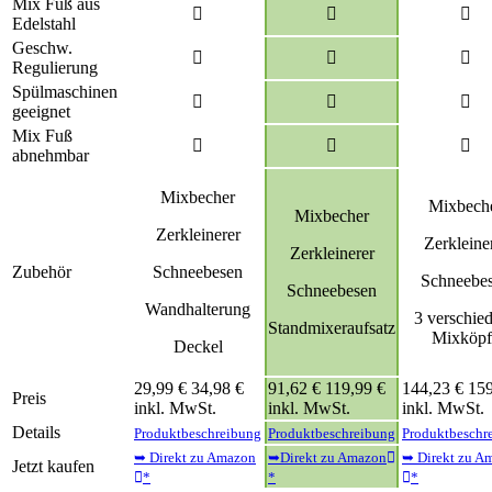
Mix Fuß aus
Edelstahl
Geschw.
Regulierung
Spülmaschinen
geeignet
Mix Fuß
abnehmbar
Mixbecher
Mixbech
Mixbecher
Zerkleinerer
Zerkleine
Zerkleinerer
Zubehör
Schneebesen
Schneebe
Schneebesen
Wandhalterung
3 verschie
Standmixeraufsatz
Mixköpf
Deckel
29,99
€
34,98 €
91,62
€
119,99 €
144,23
€
159
Preis
inkl. MwSt.
inkl. MwSt.
inkl. MwSt.
Details
Produktbeschreibung
Produktbeschreibung
Produktbeschr
➥ Direkt zu Amazon
➥Direkt zu Amazon
➥ Direkt zu A
Jetzt kaufen
*
*
*