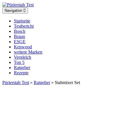
Toggle
Navigation
navigation
Startseite
Testbericht
Bosch
Braun
ESGE
Kenwood
weitere Marken
Vergleich
Top 5
Ratgeber
Rezepte
Pürierstab Test
»
Ratgeber
» Stabmixer Set