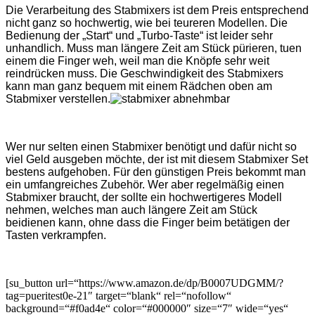
Die Verarbeitung des Stabmixers ist dem Preis entsprechend
nicht ganz so hochwertig, wie bei teureren Modellen. Die
Bedienung der „Start“ und „Turbo-Taste“ ist leider sehr
unhandlich. Muss man längere Zeit am Stück pürieren, tuen
einem die Finger weh, weil man die Knöpfe sehr weit
reindrücken muss. Die Geschwindigkeit des Stabmixers
kann man ganz bequem mit einem Rädchen oben am
Stabmixer verstellen.
Wer nur selten einen Stabmixer benötigt und dafür nicht so
viel Geld ausgeben möchte, der ist mit diesem Stabmixer Set
bestens aufgehoben. Für den günstigen Preis bekommt man
ein umfangreiches Zubehör. Wer aber regelmäßig einen
Stabmixer braucht, der sollte ein hochwertigeres Modell
nehmen, welches man auch längere Zeit am Stück
beidienen kann, ohne dass die Finger beim betätigen der
Tasten verkrampfen.
[su_button url=“https://www.amazon.de/dp/B0007UDGMM/?
tag=pueritest0e-21″ target=“blank“ rel=“nofollow“
background=“#f0ad4e“ color=“#000000″ size=“7″ wide=“yes“