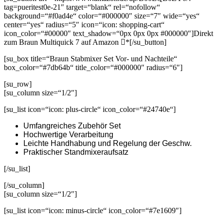
tag=pueritest0e-21″ target=“blank“ rel=“nofollow“
background=“#f0ad4e“ color=“#000000″ size=“7″ wide=“yes“
center=“yes“ radius=“5″ icon=“icon: shopping-cart“
icon_color=“#00000″ text_shadow=“0px 0px 0px #000000″]Direkt
zum Braun Multiquick 7 auf Amazon
*[/su_button]
[su_box title=“Braun Stabmixer Set Vor- und Nachteile“
box_color=“#7db64b“ title_color=“#000000″ radius=“6″]
[su_row]
[su_column size=“1/2″]
[su_list icon=“icon: plus-circle“ icon_color=“#24740e“]
Umfangreiches Zubehör Set
Hochwertige Verarbeitung
Leichte Handhabung und Regelung der Geschw.
Praktischer Standmixeraufsatz
[/su_list]
[/su_column]
[su_column size=“1/2″]
[su_list icon=“icon: minus-circle“ icon_color=“#7e1609″]