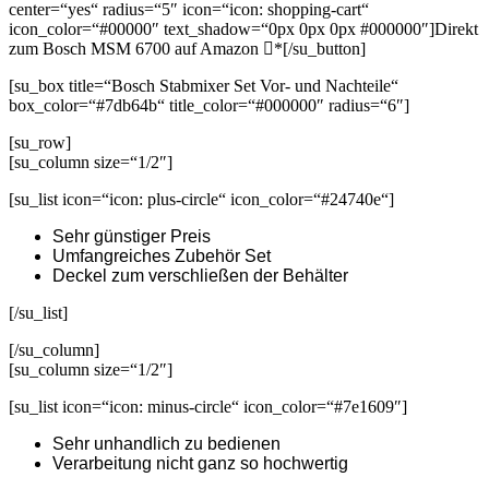
center=“yes“ radius=“5″ icon=“icon: shopping-cart“
icon_color=“#00000″ text_shadow=“0px 0px 0px #000000″]Direkt
zum Bosch MSM 6700 auf Amazon
*[/su_button]
[su_box title=“Bosch Stabmixer Set Vor- und Nachteile“
box_color=“#7db64b“ title_color=“#000000″ radius=“6″]
[su_row]
[su_column size=“1/2″]
[su_list icon=“icon: plus-circle“ icon_color=“#24740e“]
Sehr günstiger Preis
Umfangreiches Zubehör Set
Deckel zum verschließen der Behälter
[/su_list]
[/su_column]
[su_column size=“1/2″]
[su_list icon=“icon: minus-circle“ icon_color=“#7e1609″]
Sehr unhandlich zu bedienen
Verarbeitung nicht ganz so hochwertig