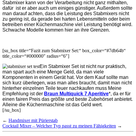
Stabmixer kann von der Verarbeitung nicht ganz mithalten,
dafür ist er aber auch um einiges günstiger. Außerdem sollte
man darauf achten, dass die Leistung des Stabmixers nicht
zu gering ist, da gerade bei harten Lebensmitteln oder beim
betreiben einer Küchenmaschine viel Leistung benötigt wird.
Schwache Modelle kommen hier an ihre Grenzen.
[su_box title=“Fazit zum Stabmixer Set:“ box_color=“#7db64b“
title_color=“#000000″ radius=“6″]
Ein Stabmixer Set ist nicht nur praktisch,
man spart auch eine Menge Geld, da man viele
Komponenten in einem Gerät hat. Vor dem Kauf sollte man
sich kurz überlegen, was man alles braucht, damit man nicht
hinterher einzelnen Teile teuer nachkaufen muss Meine
Empfehlung ist der
Braun Multiquick 7 Aperitive
*, da er für
einen fairen Preis das größte und beste Zubehörset anbietet.
Alleine die Küchenmaschine ist das Geld wert
.
[/su_box]
←
Handmixer mit Pürierstab
Cocktail Mixer – Welcher Typ passt zu meinen Fähigkeiten
→