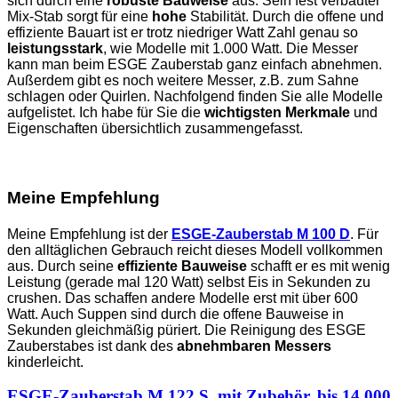
sich durch eine
robuste Bauweise
aus. Sein fest verbauter
Mix-Stab sorgt für eine
hohe
Stabilität. Durch die offene und
effiziente Bauart ist er trotz niedriger Watt Zahl genau so
leistungsstark
, wie Modelle mit 1.000 Watt. Die Messer
kann man beim ESGE Zauberstab ganz einfach abnehmen.
Außerdem gibt es noch weitere Messer, z.B. zum Sahne
schlagen oder Quirlen. Nachfolgend finden Sie alle Modelle
aufgelistet. Ich habe für Sie die
wichtigsten Merkmale
und
Eigenschaften übersichtlich zusammengefasst.
Meine Empfehlung
Meine Empfehlung ist der
ESGE-Zauberstab M 100 D
. Für
den alltäglichen Gebrauch reicht dieses Modell vollkommen
aus. Durch seine
effiziente Bauweise
schafft er es mit wenig
Leistung (gerade mal 120 Watt) selbst Eis in Sekunden zu
crushen. Das schaffen andere Modelle erst mit über 600
Watt. Auch Suppen sind durch die offene Bauweise in
Sekunden gleichmäßig püriert. Die Reinigung des ESGE
Zauberstabes ist dank des
abnehmbaren Messers
kinderleicht.
ESGE-Zauberstab M 122 S, mit Zubehör, bis 14.000