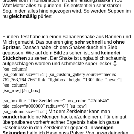
problemlos in Kombination mit dem leistungsstarken 750
Watt Motor alles zu pürieren. Es entsteht ein sehr starker
Sog, in den alles hineingezogen wird. So werden Suppen im
nu
gleichmäßig
püriert.
Für den Test habe ich einen Bananenshake aus Bannen und
Milch gemacht. Das pürieren ging
sehr schnell
und
ohne
Spritzer
. Danach habe ich den Shakes durch ein Sieb
gegossen. Wie auf dem Bild zu sehen ist, sind
keinerlei
Stückchen
zu sehen. Der Shake ist unglaublich schaumig
aufgeschlagen worden und schmeckte super lecker 🙂
[/su_column]
[su_column size=“1/4″] [su_custom_gallery source=“media:
762,763,764,766″ link=“lightbox“ height=“130″ title=“never“]
[/su_column]
[/su_row] [/su_box]
[su_box title=“Der Zerkleinerer:“ box_color=“#7db64b“
title_color=“#000000″ radius=“6″] [su_row]
[su_column size=“1/2″]
Mit dem Zerkleiner kann man
wunderbar
kleine Mengen hacken/zerkleinern. Für ein gut
überprüfbares vorher/nachher Ergebnis habe ich ganze
Haselnüsse in den Zerkleinerer gepackt. In
wenigen
Sekunden
hatte ich Haselnuss Pulver. Von unzerkleinerten