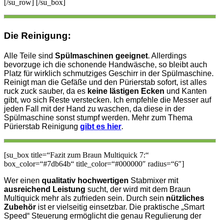
[/su_row] [/su_box]
Die Reinigung:
Alle Teile sind
Spülmaschinen geeignet
. Allerdings
bevorzuge ich die schonende Handwäsche, so bleibt auch
Platz für wirklich schmutziges Geschirr in der Spülmaschine.
Reinigt man die Gefäße und den Pürierstab sofort, ist alles
ruck zuck sauber, da es
keine
lästigen Ecken
und Kanten
gibt, wo sich Reste verstecken. Ich empfehle die Messer auf
jeden Fall mit der Hand zu waschen, da diese in der
Spülmaschine sonst stumpf werden. Mehr zum Thema
Pürierstab Reinigung
gibt es hier
.
[su_box title=“Fazit zum Braun Multiquick 7:“
box_color=“#7db64b“ title_color=“#000000″ radius=“6″]
Wer einen
qualitativ hochwertigen
Stabmixer mit
ausreichend Leistung
sucht, der wird mit dem Braun
Multiquick mehr als zufrieden sein. Durch sein
nützliches
Zubehör
ist er vielseitig einsetzbar. Die praktische „Smart
Speed“ Steuerung ermöglicht die genau Regulierung der