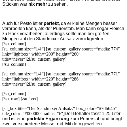
Stücken war
nix mehr
zu sehen.
Auch für Pesto ist er
perfekt
, da er kleine Mengen besser
verarbeiten kann, als der Pürierstab. Man kann sogar Fleisch
zu Hack verarbeiten, allerdings sollte man bei großen
Mengen auf den Standmixer Aufsatz zurückgreifen.
[/su_column]
[su_column size=“1/4″] [su_custom_gallery source=“media: 774″
link=“lightbox“ width=“200″ height=“260″
title=“never“]2[/su_custom_gallery]
[/su_column]
[su_column size=“1/4″] [su_custom_gallery source=“media: 771″
link=“lightbox“ width=“220″ height=“286″
title=“never“]2[/su_custom_gallery]
[/su_column]
[/su_row] [/su_box]
[su_box title=“Der Standmixer Aufsatz:“ box_color=“#7db64b“
title_color=“#000000″ radius=“6″]
Der Behälter fasst 1,25 Liter
und ist eine
perfekte Ergänzung
zum Pürierstab und bringt
zwei verschiedene Messer mit. Mit dem gewellten