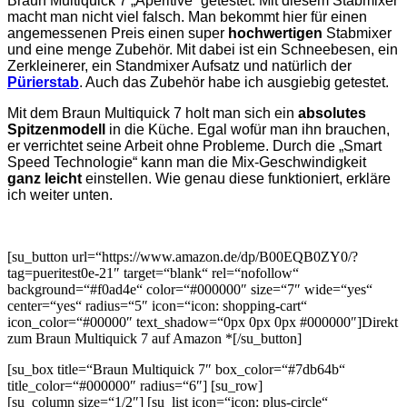
Braun Multiquick 7 „Aperitive“ getestet. Mit
diesem Stabmixer
macht man nicht viel falsch. Man bekommt hier für einen
angemessenen Preis einen super
hochwertigen
Stabmixer
und eine menge Zubehör. Mit dabei ist ein Schneebesen, ein
Zerkleinerer, ein Standmixer Aufsatz und natürlich der
Pürierstab
. Auch das Zubehör habe ich ausgiebig getestet.
Mit dem Braun Multiquick 7 holt man sich ein
absolutes
Spitzenmodell
in die Küche. Egal wofür man ihn brauchen,
er verrichtet seine Arbeit ohne Probleme. Durch die „Smart
Speed Technologie“ kann man die Mix-Geschwindigkeit
ganz leicht
einstellen. Wie genau diese funktioniert, erkläre
ich weiter unten.
[su_button url=“https://www.amazon.de/dp/B00EQB0ZY0/?
tag=pueritest0e-21″ target=“blank“ rel=“nofollow“
background=“#f0ad4e“ color=“#000000″ size=“7″ wide=“yes“
center=“yes“ radius=“5″ icon=“icon: shopping-cart“
icon_color=“#00000″ text_shadow=“0px 0px 0px #000000″]Direkt
zum Braun Multiquick 7 auf Amazon
*[/su_button]
[su_box title=“Braun Multiquick 7″ box_color=“#7db64b“
title_color=“#000000″ radius=“6″] [su_row]
[su_column size=“1/2″] [su_list icon=“icon: plus-circle“