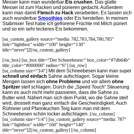
Messer kann man wunderbar
Eis crushen
. Das glatte
Messer ist zum Hacken und pürieren gedacht. Außerdem
kann man damit
Fleisch zu Hack
verarbeiten. Es lassen sich
auch wunderbar
Smoothies
oder Eis herstellen. In meinem
Stabmixer Test habe ich gefrorene Früchte mit Milch püriert
und so ein sehr leckeres Eis bekommen.
[su_custom_gallery source=“media: 782,783,784,780,785″
link=“lightbox“ width=“100″ height=“130″
title=“never“]2[/su_custom_gallery]
[/su_box] [su_box title=“Der Schneebesen:“ box_color=“#7db64b“
title_color=“#000000″ radius=“6″] [su_row]
[su_column size=“3/4″]
Mit dem Schneebesen kann man super
schnell und einfach
Sahne aufschlagen. Sogar kleine
Mengen lassen sich
ohne Probleme
und vor allem
ohne
Spritzer
steif schlagen. Durch die „Speed Touch“ Steuerung
kann es auch nicht mehr passieren, dass die Sahne zu
Butter wird. Nähert man sich dem Punkt, wo die Sahne steif
wird, drosselt man ganz einfach die Geschwindigkeit. Auch
Rühreier und Pfannkuchen Teig kann man mit dem
Schneebesen schön locker aufschlagen.
[/su_column]
[su_column size=“1/4″] [su_custom_gallery source=“media: 787″
link=“lightbox“ width=“160″ height=“140″
title=“never“]2[/su_custom_gallery] [/su_column]