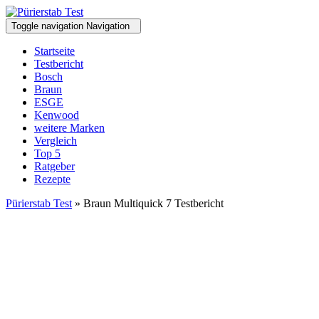
Toggle navigation
Navigation
Startseite
Testbericht
Bosch
Braun
ESGE
Kenwood
weitere Marken
Vergleich
Top 5
Ratgeber
Rezepte
Pürierstab Test
» Braun Multiquick 7 Testbericht