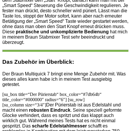
dem Stabmixer den „Start“ Knopf, danach kann man mit der
„Smart Speed“ Steuerung die Geschwindigkeit regulieren. Je
fester man drückt, desto schneller wird püriert. Lässt man die
Taste los, stoppt der Motor sofort, kann aber nach erneuter
Betätigung der „Smart Speed“ Taste wieder gestartet werden,
ohne dass man oben den Start Knopf erneut drücken muss.
Diese
praktische und unkomplizierte Bedienung
hat mich
in meinem Braun Stabmixer Test sehr beeindruckt und
überzeugt.
Das Zubehör im Überblick:
Der Braun Multiquick 7 bringt eine Menge Zubehör mit. Was
dieses alles kann habe ich in meinem Test ausgiebig
getestet.
[su_box title=“Der Pürierstab“ box_color=“#7db64b“
title_color=“#000000″ radius=“6″] [su_row]
[su_column size=“3/4″]
Der Pürierstab ist aus Edelstahl und
macht einen
robusten Eindruck
. Seine speziell geformte
Glocke verhindert, dass es spritzt und das klappt auch
wirklich gut. Während meines Tests hat es nicht einmal
gespritzt. Das
scharfe Edelstahlmesser
schafft es