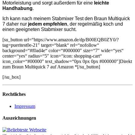
Motorleistung und sorgt außerdem für eine
leichte
Handhabung
.
Ich kann nach meinem Stabmixer Test den Braun Multiquick
7 daher nur
jedem empfehlen
, der regelmäßig koch und
einen geeigneten Stabmixer sucht.
[su_button url=“https://www.amazon.de/dp/B00EQB0ZY0/?
tag=pueritest0e-21″ target=“blank“ rel=“nofollow“
background=“#f0ad4e“ color=“#000000″ size=“7″ wide=“yes“
center=“yes“ radius=“5″ icon=“icon: shopping-cart“
icon_color=“#00000″ text_shadow=“0px 0px 0px #000000″]Direkt
zum Braun Multiquick 7 auf Amazon
*[/su_button]
[/su_box]
Rechtliches
Impressum
Auszeichnungen