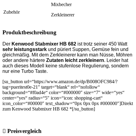
Mixbecher
Zubehör
Zerkleinerer
Produktbeschreibung
Der
Kenwood Stabmixer HB 682
ist trotz seiner 450 Watt
sehr leistungsstark
und püriert Suppen, Gemüse fein und
gleichmäßig. Mit dem Zerkleinerer kann man Nüsse, Möhren
oder andere härtere
Zutaten leicht zerkleinern
. Leider hat
auch dieses Modell keine stufenlose Regulierung, sondern
nur eine Turbo Taste.
[su_button url=“https://www.amazon.de/dp/B008OFC984/?
tag=pueritest0e-21″ target=“blank“ rel=“nofollow“
background=“#f0ad4e“ color=“#000000″ size=“7″ wide=“yes“
center=“yes“ radius=“5″ icon=“icon: shopping-cart“
icon_color=“#00000″ text_shadow=“0px 0px 0px #000000″]Direkt
zum Kenwood Stabmixer HB 682 *[/su_button]
Preisvergleich