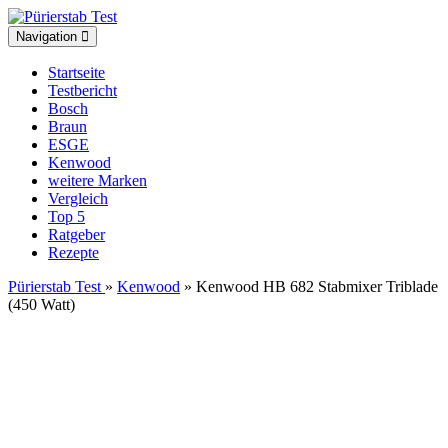
Toggle
Navigation
navigation
Startseite
Testbericht
Bosch
Braun
ESGE
Kenwood
weitere Marken
Vergleich
Top 5
Ratgeber
Rezepte
Pürierstab Test
»
Kenwood
» Kenwood HB 682 Stabmixer Triblade
(450 Watt)